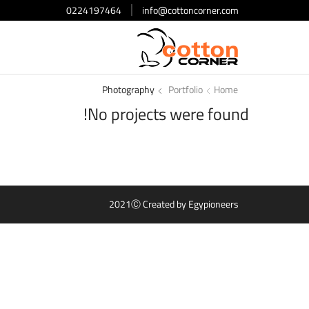
0224197464
info@cottoncorner.com
Photography
Portfolio
Home
No projects were found!
2021Ⓒ Created by
Egypioneers